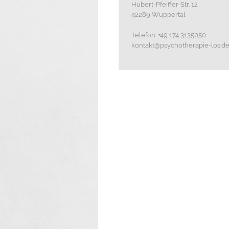
Hubert-Pfeiffer-Str.
12
42289
Wuppertal
Telefon:
+49 174 3135050
kontakt@psychotherapie-los.d